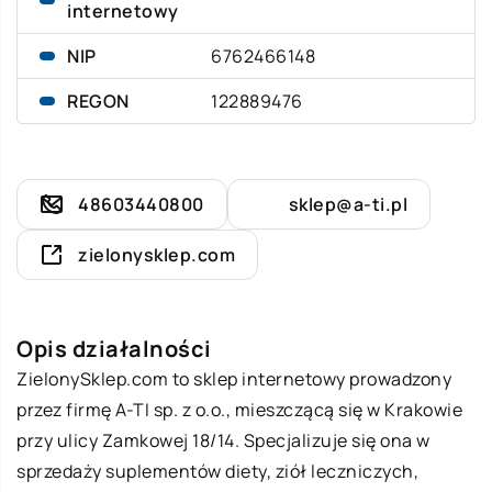
internetowy
NIP
6762466148
REGON
122889476
48603440800
sklep@a-ti.pl
zielonysklep.com
Opis działalności
ZielonySklep.com to sklep internetowy prowadzony
przez firmę A-TI sp. z o.o., mieszczącą się w Krakowie
przy ulicy Zamkowej 18/14. Specjalizuje się ona w
sprzedaży suplementów diety, ziół leczniczych,