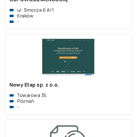
ul. Smocza 6 A/1
Kraków
-
Nowy Etap sp. z o.o.
Towarowa 35
Poznań
-