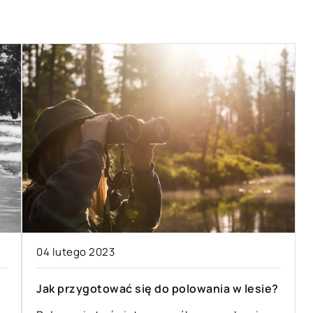
L
SPOSÓB ŻYCIA I STYL
14 kwietnia 2021
świadkowa na
04 lutego 2023
Alternatywa dla niezdrowych
napojów gazowanych – czym
spory zaszczyt,
Jak przygotować się do polowania w lesie?
ugasić pragnienie w upalne dni?
 obowiązków.