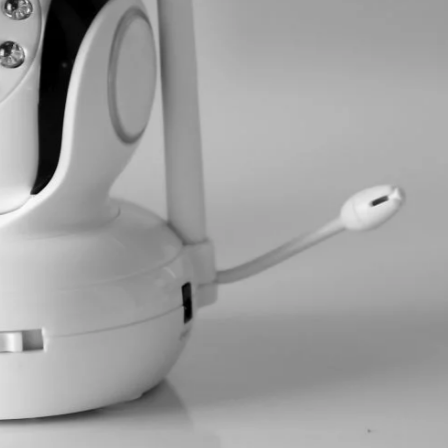
 się o
 kabli?