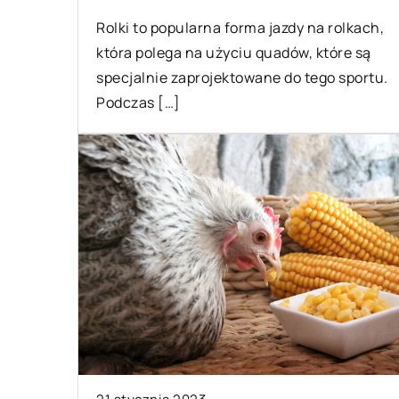
 wszyscy cenimy sobie
Pomoc pannie młode
alne piękno, lubimy dbać o
Rolki to popularna forma jazdy na rolkach,
przygotowaniach, wy
 urodę i podkreślać ją przy
która polega na użyciu quadów, które są
drobnostkach, by […
cy rozmaitych sposobów. Nie
specjalnie zaprojektowane do tego sportu.
…]
Podczas […]