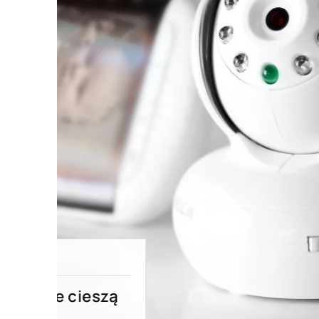
02 marca 2023
Dlaczego powinniśmy troszczyć
cable management – oznaczniki