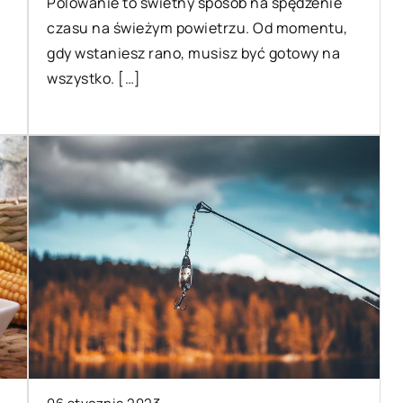
Polowanie to świetny sposób na spędzenie
j w
Nawadnianie organizmu jest
czasu na świeżym powietrzu. Od momentu,
ręczanie jej w
niezbędne do tego, abyśmy dobrze
gdy wstaniesz rano, musisz być gotowy na
]
się czuli i nie zmagali się z
wszystko. […]
nieprzyjemnymi dolegliwościami. Ni
nie działa […]