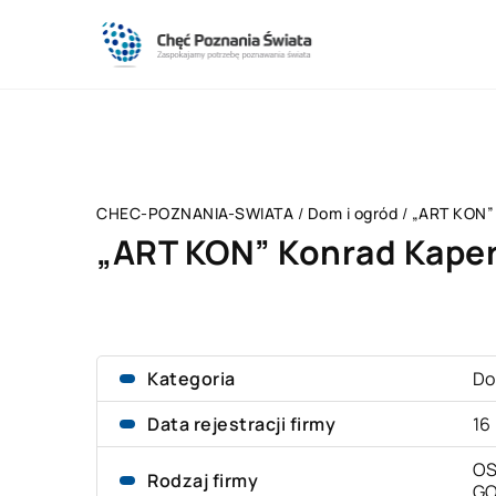
CHEC-POZNANIA-SWIATA
/
Dom i ogród
/
„ART KON”
„ART KON” Konrad Kape
Kategoria
Do
Data rejestracji firmy
16
OS
Rodzaj firmy
G