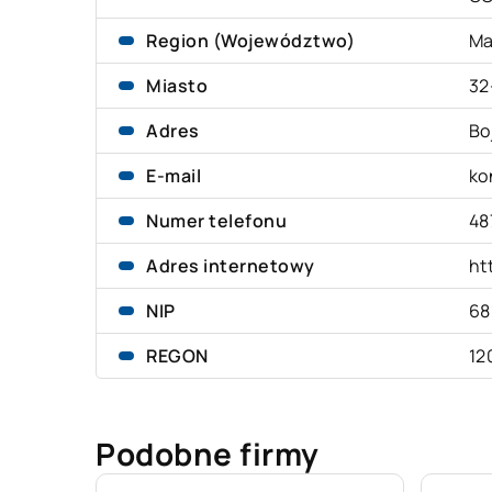
Region (Województwo)
Ma
Miasto
32
Adres
Bo
E-mail
ko
Numer telefonu
48
Adres internetowy
ht
NIP
68
REGON
12
Podobne firmy