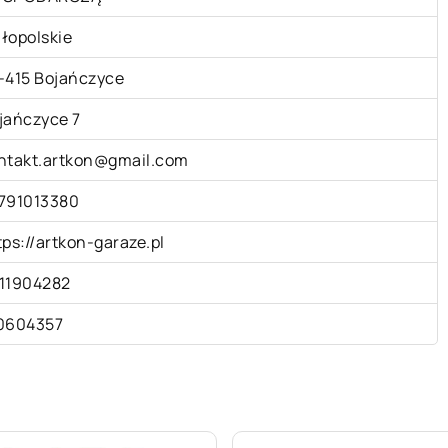
łopolskie
-415 Bojańczyce
jańczyce 7
ntakt.artkon@gmail.com
791013380
tps://artkon-garaze.pl
11904282
0604357