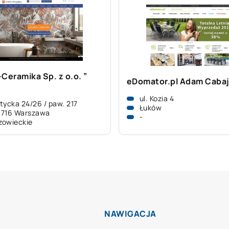
-Ceramika Sp. z o.o. ”
eDomator.pl Adam Caba
ul. Kozia 4
tycka 24/26 / paw. 217
Łuków
-716 Warszawa
-
zowieckie
NAWIGACJA