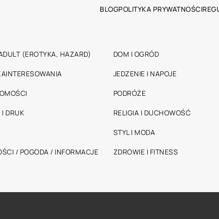
BLOG
POLITYKA PRYWATNOŚCI
REG
ADULT (EROTYKA, HAZARD)
DOM I OGRÓD
 ZAINTERESOWANIA
JEDZENIE I NAPOJE
HOMOŚCI
PODRÓŻE
 I DRUK
RELIGIA I DUCHOWOŚĆ
STYL I MODA
ŚCI / POGODA / INFORMACJE
ZDROWIE I FITNESS