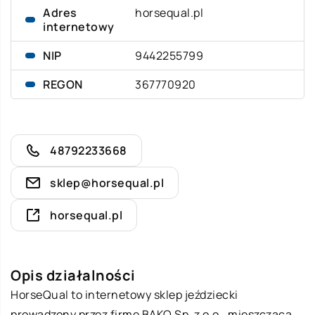
Adres
horsequal.pl
internetowy
NIP
9442255799
REGON
367770920
48792233668
sklep@horsequal.pl
horsequal.pl
Opis działalności
HorseQual to internetowy sklep jeździecki
prowadzony przez firmę BAKO Sp. z o.o., mieszczącą