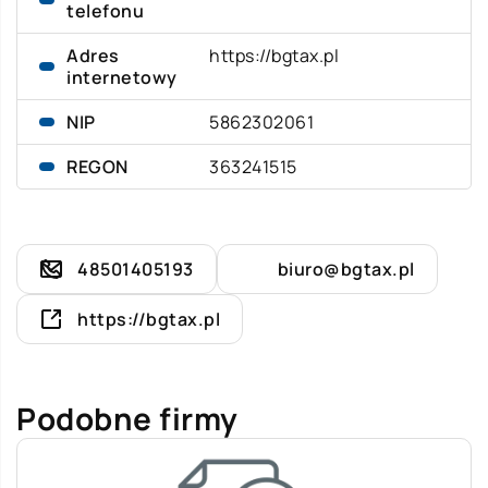
telefonu
Adres
https://bgtax.pl
internetowy
NIP
5862302061
REGON
363241515
48501405193
biuro@bgtax.pl
https://bgtax.pl
Podobne firmy