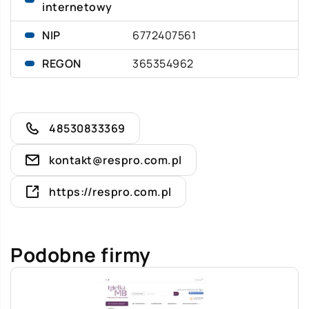
internetowy
NIP
6772407561
REGON
365354962
48530833369
kontakt@respro.com.pl
https://respro.com.pl
Podobne firmy