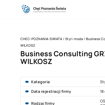
CHEC-POZNANIA-SWIATA
/
Styl i moda
/
Business C
WILKOSZ
Business Consulting G
WILKOSZ
Kategoria
St
Data rejestracji firmy
18
OS
Rodzaj firmy