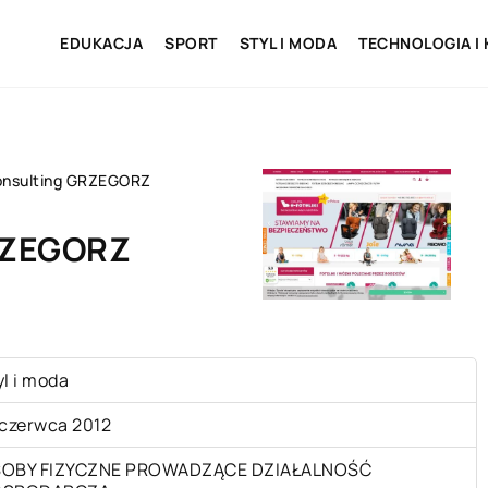
EDUKACJA
SPORT
STYL I MODA
TECHNOLOGIA I
onsulting GRZEGORZ
RZEGORZ
yl i moda
 czerwca 2012
OBY FIZYCZNE PROWADZĄCE DZIAŁALNOŚĆ