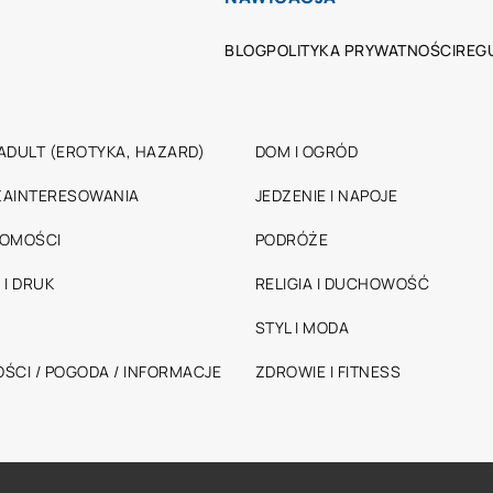
BLOG
POLITYKA PRYWATNOŚCI
REG
ADULT (EROTYKA, HAZARD)
DOM I OGRÓD
 ZAINTERESOWANIA
JEDZENIE I NAPOJE
HOMOŚCI
PODRÓŻE
 I DRUK
RELIGIA I DUCHOWOŚĆ
STYL I MODA
ŚCI / POGODA / INFORMACJE
ZDROWIE I FITNESS