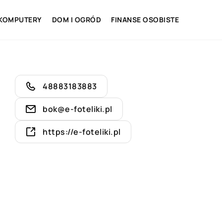
 KOMPUTERY
DOM I OGRÓD
FINANSE OSOBISTE
48883183883
bok@e-foteliki.pl
https://e-foteliki.pl