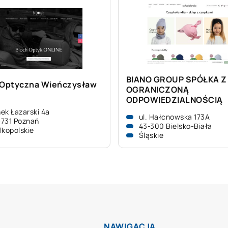
BIANO GROUP SPÓŁKA Z
 Optyczna Wieńczysław
OGRANICZONĄ
ODPOWIEDZIALNOŚCIĄ
ek Łazarski 4a
ul. Hałcnowska 173A
731 Poznań
43-300 Bielsko-Biała
lkopolskie
Śląskie
NAWIGACJA