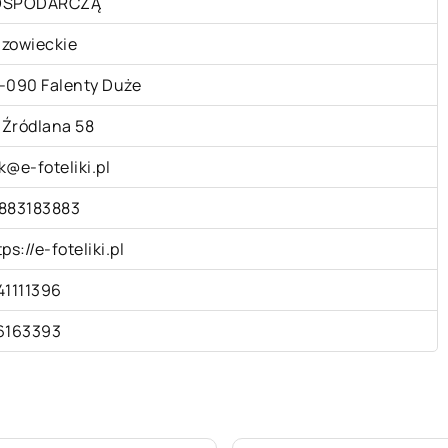
OSPODARCZĄ
zowieckie
-090 Falenty Duże
. Źródlana 58
k@e-foteliki.pl
883183883
ps://e-foteliki.pl
41111396
6163393