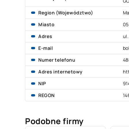
G
Region (Województwo)
Ma
Miasto
05
Adres
ul
E-mail
bo
Numer telefonu
48
Adres internetowy
htt
NIP
91
REGON
14
Podobne firmy