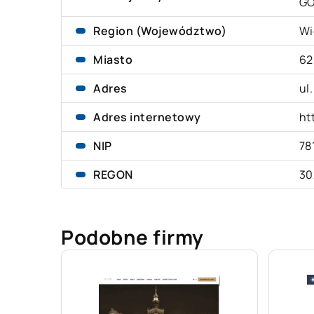
G
Region (Województwo)
Wi
Miasto
62
Adres
ul
Adres internetowy
ht
NIP
78
REGON
30
Podobne firmy