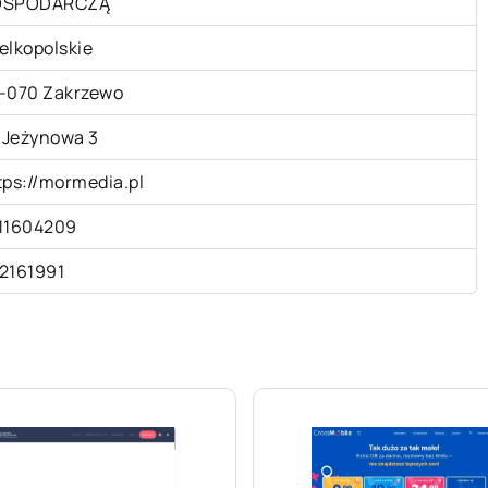
OSPODARCZĄ
elkopolskie
-070 Zakrzewo
. Jeżynowa 3
tps://mormedia.pl
11604209
2161991