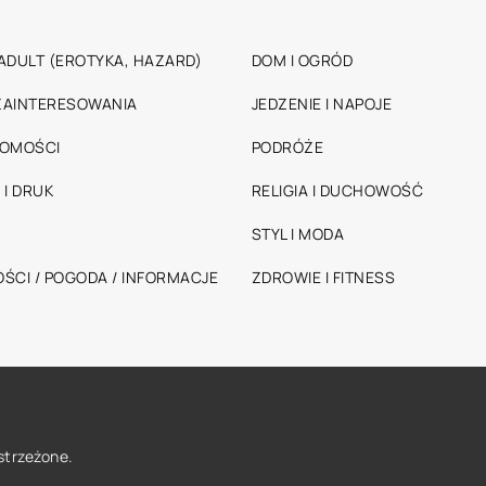
ADULT (EROTYKA, HAZARD)
DOM I OGRÓD
 ZAINTERESOWANIA
JEDZENIE I NAPOJE
HOMOŚCI
PODRÓŻE
 I DRUK
RELIGIA I DUCHOWOŚĆ
STYL I MODA
ŚCI / POGODA / INFORMACJE
ZDROWIE I FITNESS
strzeżone.