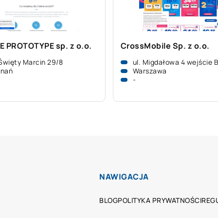
E PROTOTYPE sp. z o.o.
CrossMobile Sp. z o.o.
 Święty Marcin 29/8
ul. Migdałowa 4 wejście 
znań
Warszawa
-
NAWIGACJA
BLOG
POLITYKA PRYWATNOŚCI
REG