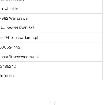
zowieckie
-982 Warszawa
. Awionetki RWD 3/71
uro@fitnesswdomu.pl
506624442
tps://fitnesswdomu.pl
32485242
8190194