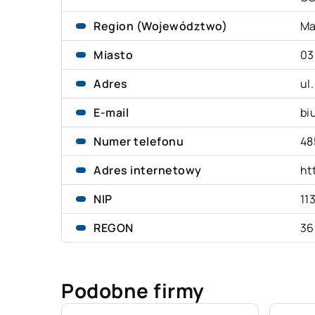
Region (Województwo)
Ma
Miasto
03
Adres
ul
E-mail
bi
Numer telefonu
48
Adres internetowy
ht
NIP
11
REGON
36
Podobne firmy