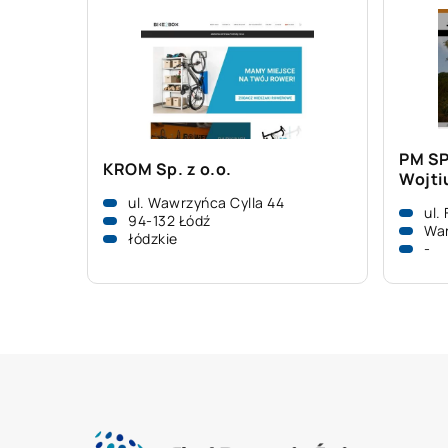
PM SP
KROM Sp. z o.o.
Wojtiu
ul. Wawrzyńca Cylla 44
ul.
94-132 Łódź
Wa
łódzkie
-