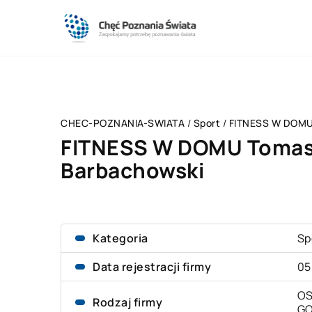
CHEC-POZNANIA-SWIATA
/
Sport
/
FITNESS W DOMU
FITNESS W DOMU Toma
Barbachowski
Kategoria
Sp
Data rejestracji firmy
05
OS
Rodzaj firmy
G