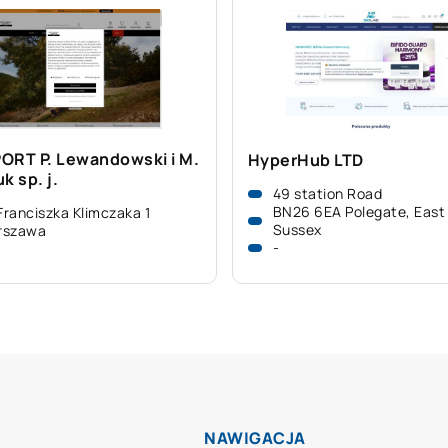
ORT P. Lewandowski i M.
HyperHub LTD
k sp. j.
49 station Road
BN26 6EA Polegate, East
 Franciszka Klimczaka 1
Sussex
rszawa
-
NAWIGACJA