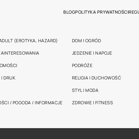
BLOG
POLITYKA PRYWATNOŚCI
REG
ADULT (EROTYKA, HAZARD)
DOM I OGRÓD
 ZAINTERESOWANIA
JEDZENIE I NAPOJE
HOMOŚCI
PODRÓŻE
 I DRUK
RELIGIA I DUCHOWOŚĆ
STYL I MODA
ŚCI / POGODA / INFORMACJE
ZDROWIE I FITNESS