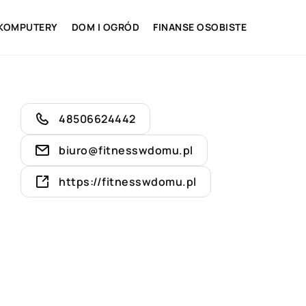
 KOMPUTERY
DOM I OGRÓD
FINANSE OSOBISTE
48506624442
biuro@fitnesswdomu.pl
https://fitnesswdomu.pl