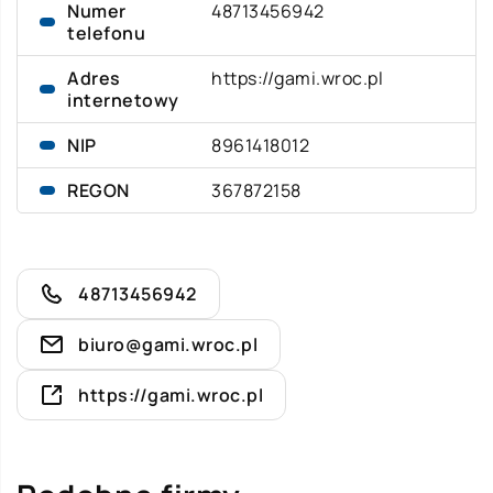
Numer
48713456942
telefonu
Adres
https://gami.wroc.pl
internetowy
NIP
8961418012
REGON
367872158
48713456942
biuro@gami.wroc.pl
https://gami.wroc.pl