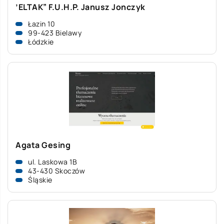
’ELTAK” F.U.H.P. Janusz Jonczyk
Łazin 10
99-423 Bielawy
Łódzkie
Agata Gesing
ul. Laskowa 1B
43-430 Skoczów
Śląskie