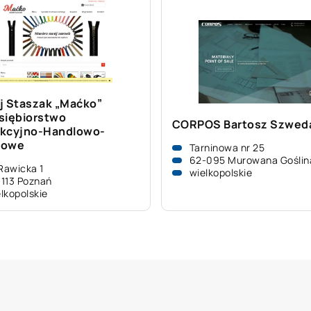
j Staszak „Maćko”
siębiorstwo
CORPOS Bartosz Szwed
kcyjno-Handlowo-
gowe
Tarninowa nr 25
62-095 Murowana Goślin
 Rawicka 1
wielkopolskie
113 Poznań
lkopolskie