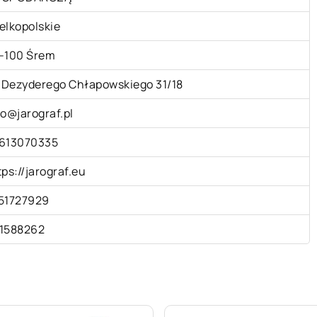
elkopolskie
-100 Śrem
. Dezyderego Chłapowskiego 31/18
fo@jarograf.pl
613070335
tps://jarograf.eu
51727929
1588262