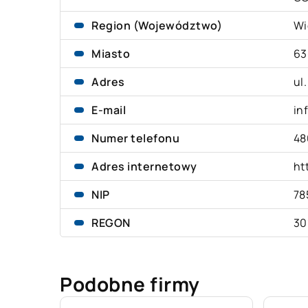
Region (Województwo)
Wi
Miasto
63
Adres
ul
E-mail
in
Numer telefonu
48
Adres internetowy
ht
NIP
78
REGON
30
Podobne firmy