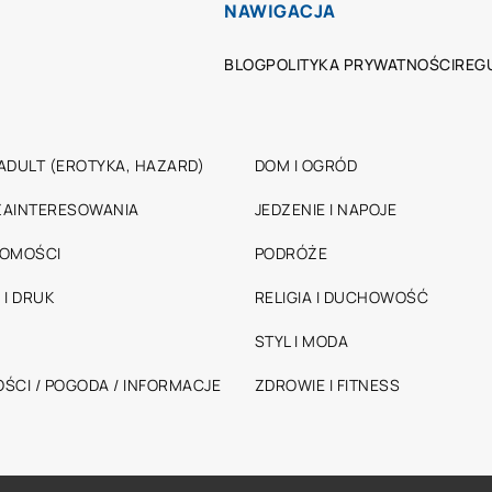
NAWIGACJA
BLOG
POLITYKA PRYWATNOŚCI
REG
ADULT (EROTYKA, HAZARD)
DOM I OGRÓD
 ZAINTERESOWANIA
JEDZENIE I NAPOJE
HOMOŚCI
PODRÓŻE
 I DRUK
RELIGIA I DUCHOWOŚĆ
STYL I MODA
ŚCI / POGODA / INFORMACJE
ZDROWIE I FITNESS