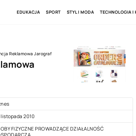
EDUKACJA
SPORT
STYL I MODA
TECHNOLOGIA I
ncja Reklamowa Jarograf
klamowa
znes
 listopada 2010
OBY FIZYCZNE PROWADZĄCE DZIAŁALNOŚĆ
OSPODARCZĄ