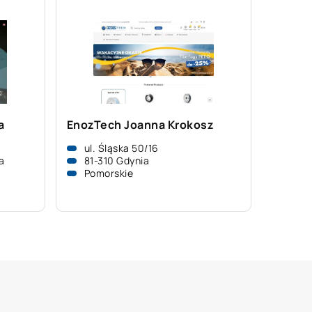
a
EnozTech Joanna Krokosz
ul. Śląska 50/16
a
81-310 Gdynia
Pomorskie