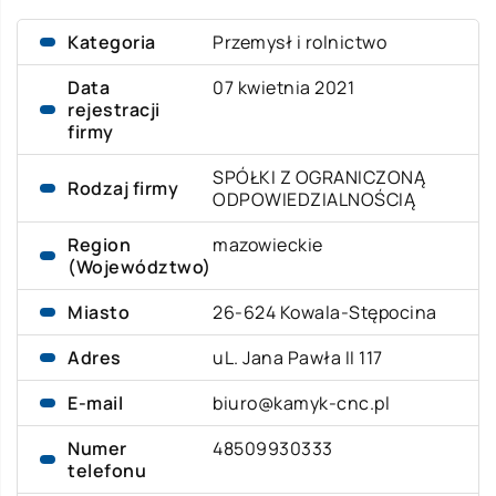
Kategoria
Przemysł i rolnictwo
Data
07 kwietnia 2021
rejestracji
firmy
SPÓŁKI Z OGRANICZONĄ
Rodzaj firmy
ODPOWIEDZIALNOŚCIĄ
Region
mazowieckie
(Województwo)
Miasto
26-624 Kowala-Stępocina
Adres
uL. Jana Pawła II 117
E-mail
biuro@kamyk-cnc.pl
Numer
48509930333
telefonu