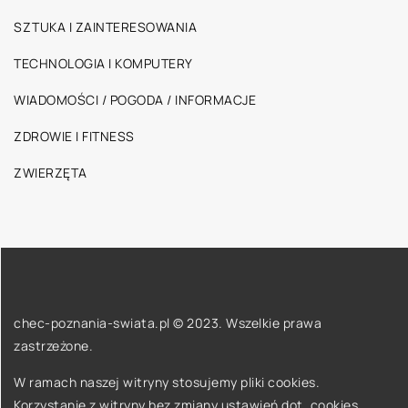
SZTUKA I ZAINTERESOWANIA
TECHNOLOGIA I KOMPUTERY
WIADOMOŚCI / POGODA / INFORMACJE
ZDROWIE I FITNESS
ZWIERZĘTA
chec-poznania-swiata.pl © 2023. Wszelkie prawa
zastrzeżone.
W ramach naszej witryny stosujemy pliki cookies.
Korzystanie z witryny bez zmiany ustawień dot. cookies