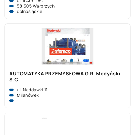
ul. II Armii 6C
58-305 Wałbrzych
dolnośląskie
AUTOMATYKA PRZEMYSŁOWA G.R. Medyński
S.C
ul. Naddawki 11
Milanówek
-