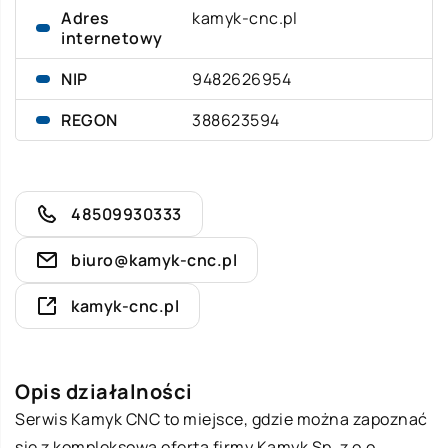
Adres
kamyk-cnc.pl
internetowy
NIP
9482626954
REGON
388623594
48509930333
biuro@kamyk-cnc.pl
kamyk-cnc.pl
Opis działalności
Serwis Kamyk CNC to miejsce, gdzie można zapoznać
się z kompleksową ofertą firmy Kamyk Sp. z o.o.,