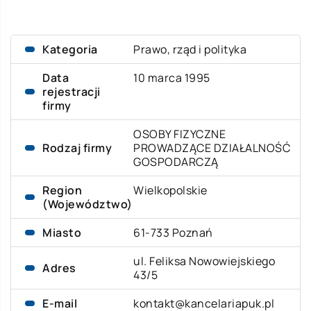
Kategoria
Prawo, rząd i polityka
Data
10 marca 1995
rejestracji
firmy
OSOBY FIZYCZNE
Rodzaj firmy
PROWADZĄCE DZIAŁALNOŚĆ
GOSPODARCZĄ
Region
Wielkopolskie
(Województwo)
Miasto
61-733 Poznań
ul. Feliksa Nowowiejskiego
Adres
43/5
E-mail
kontakt@kancelariapuk.pl