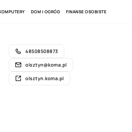
 KOMPUTERY
DOM I OGRÓD
FINANSE OSOBISTE
48508508873
olsztyn@koma.pl
olsztyn.koma.pl