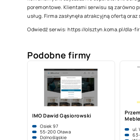
poremontowe. Klientami serwisu są zarówno pr
usług. Firma zasłynęła atrakcyjną ofertą oraz
Odwiedź serwis:
https://olsztyn.koma.pl/dla
Podobne firmy
Przem
IMO Dawid Gąsiorowski
Mebl
Osiek 97
ul.
55-200 Oława
63
Dolnośląskie