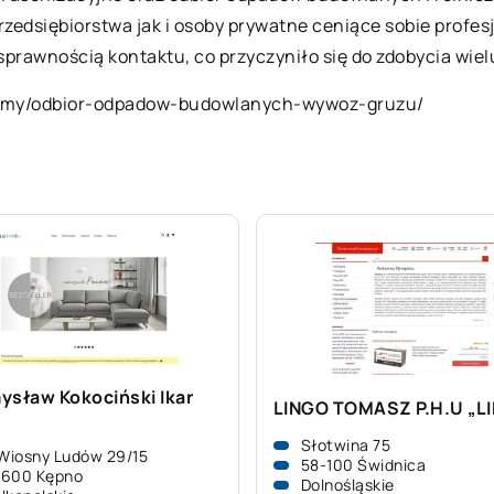
zedsiębiorstwa jak i osoby prywatne ceniące sobie profe
 sprawnością kontaktu, co przyczyniło się do zdobycia wie
-firmy/odbior-odpadow-budowlanych-wywoz-gruzu/
ysław Kokociński Ikar
LINGO TOMASZ P.H.U „L
e
Słotwina 75
 Wiosny Ludów 29/15
58-100 Świdnica
-600 Kępno
Dolnośląskie