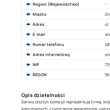
Region (Województwo)
-
Miasto
Ol
Adres
ul
E-mail
ol
Numer telefonu
48
Adres internetowy
ol
NIP
73
REGON
36
Opis działalności
Serwis olsztyn.koma.pl reprezentuje firmę, k
komunalnych, czyszczenie separatorów, usługi