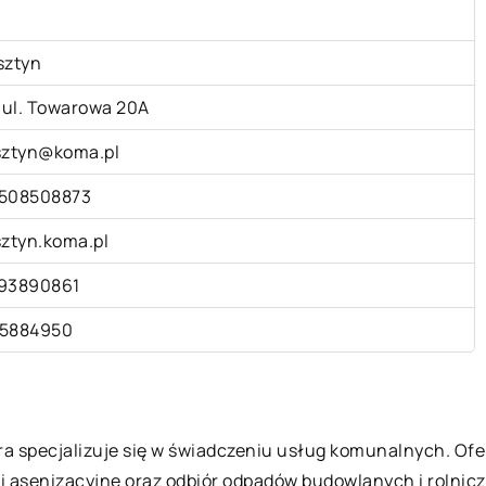
sztyn
. ul. Towarowa 20A
sztyn@koma.pl
508508873
sztyn.koma.pl
93890861
5884950
tóra specjalizuje się w świadczeniu usług komunalnych. O
 asenizacyjne oraz odbiór odpadów budowlanych i rolniczy