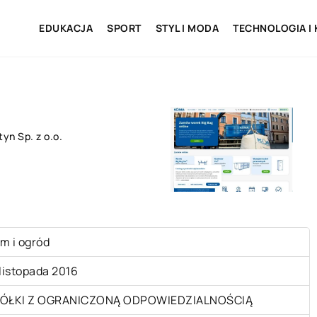
EDUKACJA
SPORT
STYL I MODA
TECHNOLOGIA I
yn Sp. z o.o.
m i ogród
 listopada 2016
ÓŁKI Z OGRANICZONĄ ODPOWIEDZIALNOŚCIĄ