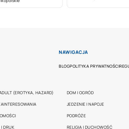
lkopolskie
NAWIGACJA
BLOG
POLITYKA PRYWATNOŚCI
REG
ADULT (EROTYKA, HAZARD)
DOM I OGRÓD
 ZAINTERESOWANIA
JEDZENIE I NAPOJE
HOMOŚCI
PODRÓŻE
 I DRUK
RELIGIA I DUCHOWOŚĆ