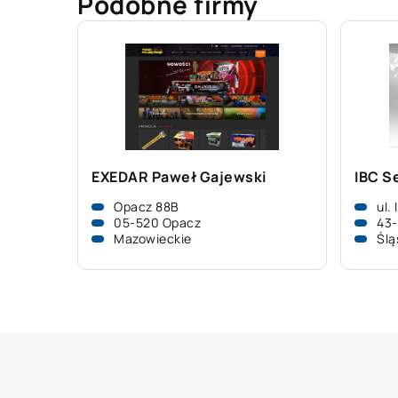
Podobne firmy
EXEDAR Paweł Gajewski
IBC Se
Opacz 88B
ul.
05-520 Opacz
43-
Mazowieckie
Ślą