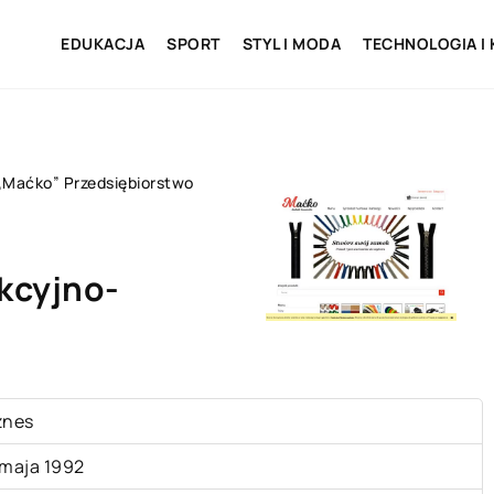
EDUKACJA
SPORT
STYL I MODA
TECHNOLOGIA I
„Maćko” Przedsiębiorstwo
kcyjno-
znes
 maja 1992