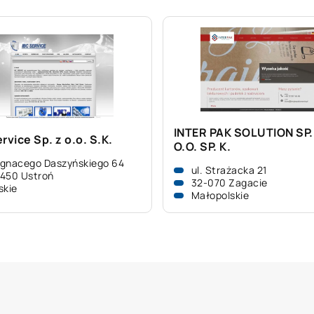
INTER PAK SOLUTION SP.
rvice Sp. z o.o. S.K.
O.O. SP. K.
 Ignacego Daszyńskiego 64
ul. Strażacka 21
450 Ustroń
32-070 Zagacie
skie
Małopolskie