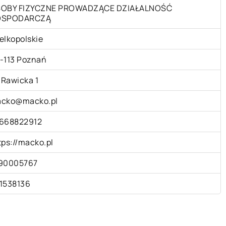
OBY FIZYCZNE PROWADZĄCE DZIAŁALNOŚĆ
OSPODARCZĄ
elkopolskie
-113 Poznań
. Rawicka 1
cko@macko.pl
668822912
tps://macko.pl
90005767
1538136