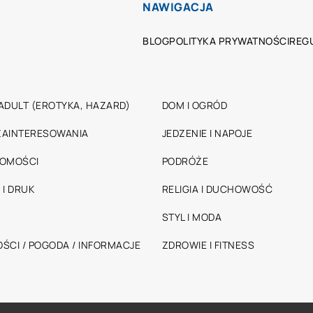
NAWIGACJA
BLOG
POLITYKA PRYWATNOŚCI
REG
ADULT (EROTYKA, HAZARD)
DOM I OGRÓD
 ZAINTERESOWANIA
JEDZENIE I NAPOJE
HOMOŚCI
PODRÓŻE
 I DRUK
RELIGIA I DUCHOWOŚĆ
STYL I MODA
ŚCI / POGODA / INFORMACJE
ZDROWIE I FITNESS