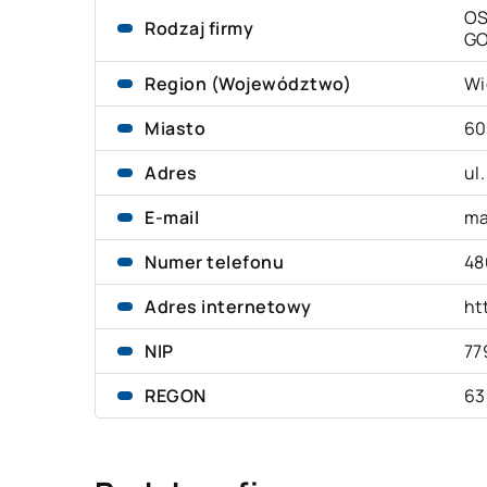
OS
Rodzaj firmy
G
Region (Województwo)
Wi
Miasto
60
Adres
ul
E-mail
ma
Numer telefonu
48
Adres internetowy
ht
NIP
77
REGON
63