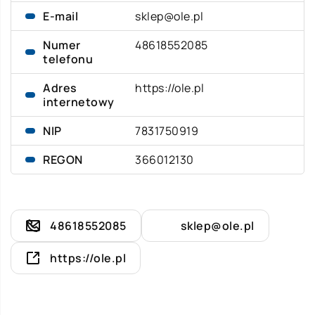
E-mail
sklep@ole.pl
Numer
48618552085
telefonu
Adres
https://ole.pl
internetowy
NIP
7831750919
REGON
366012130
48618552085
sklep@ole.pl
https://ole.pl