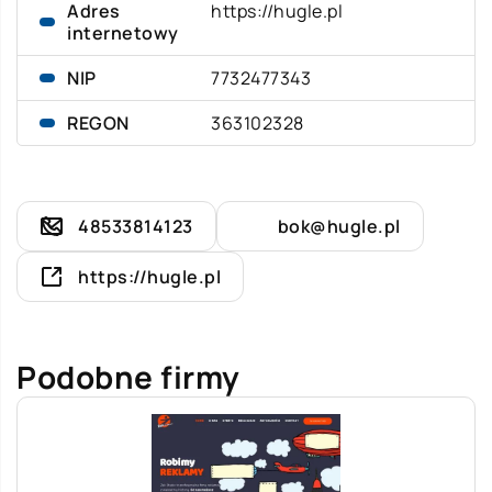
Adres
https://hugle.pl
internetowy
NIP
7732477343
REGON
363102328
48533814123
bok@hugle.pl
https://hugle.pl
Podobne firmy