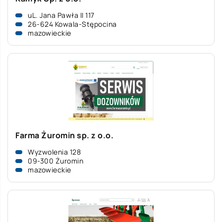
uL. Jana Pawła II 117
26-624 Kowala-Stępocina
mazowieckie
Farma Żuromin sp. z o.o.
Wyzwolenia 128
09-300 Żuromin
mazowieckie