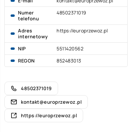
E-mail
kontakt@europrzewoz.pl
Numer
48502371019
telefonu
Adres
https://europrzewoz.pl
internetowy
NIP
5511420562
REGON
852483013
48502371019
kontakt@europrzewoz.pl
https://europrzewoz.pl