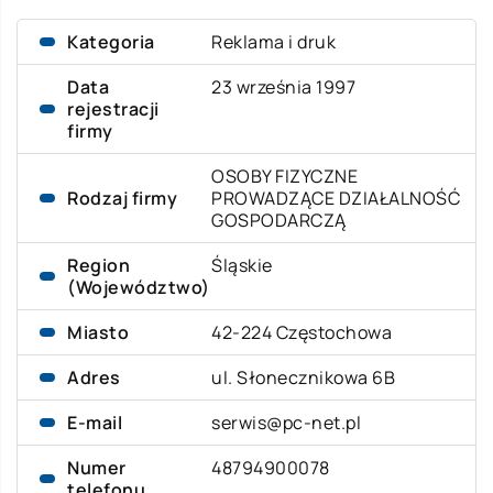
Kategoria
Reklama i druk
Data
23 września 1997
rejestracji
firmy
OSOBY FIZYCZNE
Rodzaj firmy
PROWADZĄCE DZIAŁALNOŚĆ
GOSPODARCZĄ
Region
Śląskie
(Województwo)
Miasto
42-224 Częstochowa
Adres
ul. Słonecznikowa 6B
E-mail
serwis@pc-net.pl
Numer
48794900078
telefonu