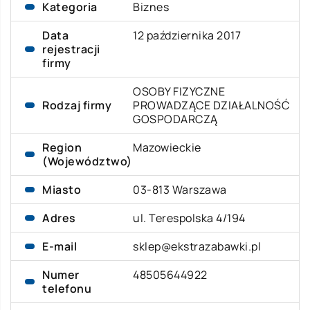
Kategoria
Biznes
Data
12 października 2017
rejestracji
firmy
OSOBY FIZYCZNE
Rodzaj firmy
PROWADZĄCE DZIAŁALNOŚĆ
GOSPODARCZĄ
Region
Mazowieckie
(Województwo)
Miasto
03-813 Warszawa
Adres
ul. Terespolska 4/194
E-mail
sklep@ekstrazabawki.pl
Numer
48505644922
telefonu