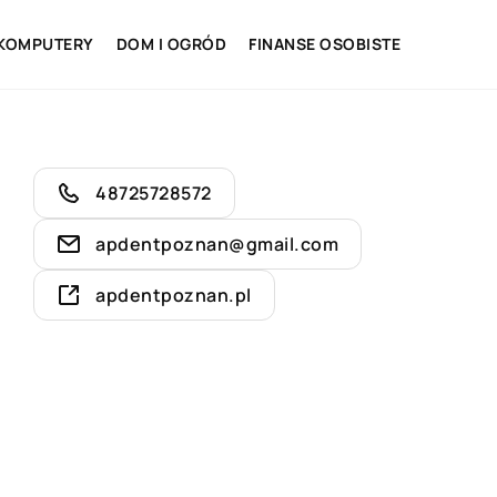
 KOMPUTERY
DOM I OGRÓD
FINANSE OSOBISTE
48725728572
apdentpoznan@gmail.com
apdentpoznan.pl