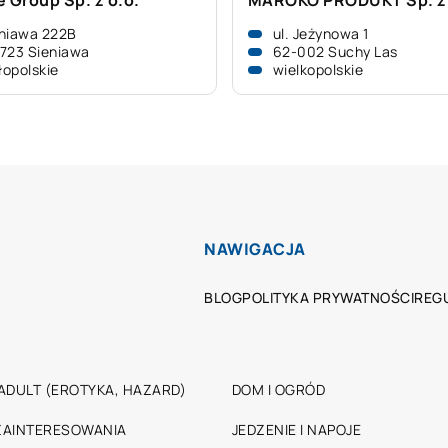
e Group Sp. z o.o.
MAROKO PRODUKT Sp. z 
niawa 222B
ul. Jeżynowa 1
723 Sieniawa
62-002 Suchy Las
opolskie
wielkopolskie
NAWIGACJA
BLOG
POLITYKA PRYWATNOŚCI
REG
ADULT (EROTYKA, HAZARD)
DOM I OGRÓD
 ZAINTERESOWANIA
JEDZENIE I NAPOJE