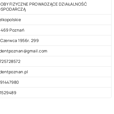
OBY FIZYCZNE PROWADZĄCE DZIAŁALNOŚĆ
OSPODARCZĄ
elkopolskie
-469 Poznań
 Czerwca 1956r. 299
dentpoznan@gmail.com
725728572
dentpoznan.pl
91447980
1529489