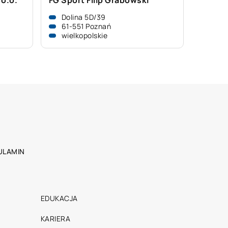
o.o.
FG Sport Filip Grabowski
Dolina 5D/39
61-551 Poznań
wielkopolskie
ULAMIN
EDUKACJA
KARIERA