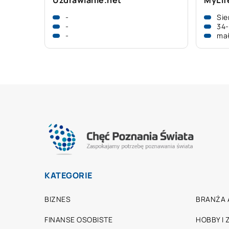
Uzdrawianie.net
MyLif
-
Sie
-
34-
-
mał
KATEGORIE
BIZNES
BRANŻA 
FINANSE OSOBISTE
HOBBY I