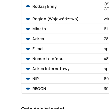
OS
Rodzaj firmy
G
Region (Województwo)
wi
Miasto
61
Adres
28
E-mail
ap
Numer telefonu
48
Adres internetowy
ap
NIP
69
REGON
30
Opis działalności