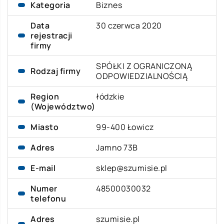
Kategoria
Biznes
Data
30 czerwca 2020
rejestracji
firmy
SPÓŁKI Z OGRANICZONĄ
Rodzaj firmy
ODPOWIEDZIALNOŚCIĄ
Region
łódzkie
(Województwo)
Miasto
99-400 Łowicz
Adres
Jamno 73B
E-mail
sklep@szumisie.pl
Numer
48500030032
telefonu
Adres
szumisie.pl