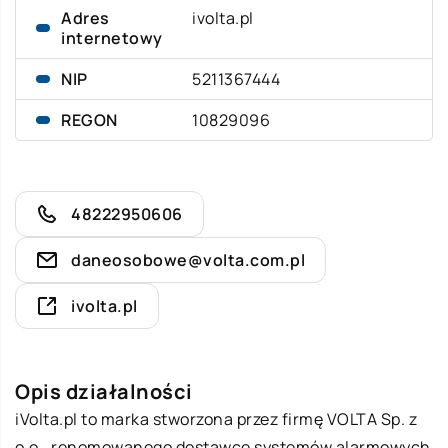
Adres
ivolta.pl
internetowy
NIP
5211367444
REGON
10829096
48222950606
daneosobowe@volta.com.pl
ivolta.pl
Opis działalności
iVolta.pl to marka stworzona przez firmę VOLTA Sp. z
o.o., renomowanego dostawcę systemów alarmowych