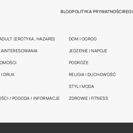
BLOG
POLITYKA PRYWATNOŚCI
REG
ADULT (EROTYKA, HAZARD)
DOM I OGRÓD
 ZAINTERESOWANIA
JEDZENIE I NAPOJE
HOMOŚCI
PODRÓŻE
 I DRUK
RELIGIA I DUCHOWOŚĆ
STYL I MODA
ŚCI / POGODA / INFORMACJE
ZDROWIE I FITNESS