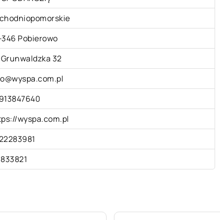
chodniopomorskie
-346 Pobierowo
. Grunwaldzka 32
fo@wyspa.com.pl
913847640
tps://wyspa.com.pl
22283981
1833821