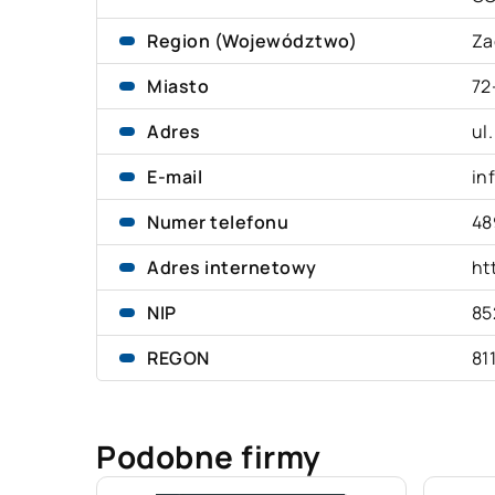
Region (Województwo)
Za
Miasto
72
Adres
ul
E-mail
in
Numer telefonu
48
Adres internetowy
ht
NIP
85
REGON
81
Podobne firmy