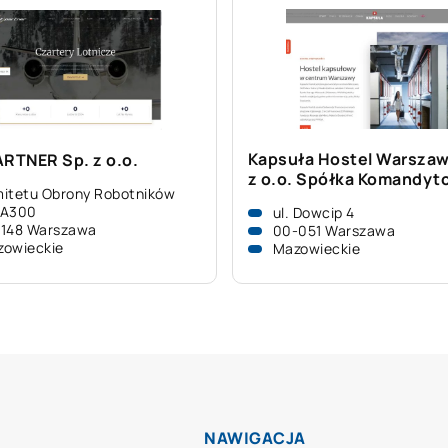
Kapsuła Hostel Warszaw
ARTNER Sp. z o.o.
z o.o. Spółka Komandyt
itetu Obrony Robotników
/A300
ul. Dowcip 4
-148 Warszawa
00-051 Warszawa
zowieckie
Mazowieckie
NAWIGACJA