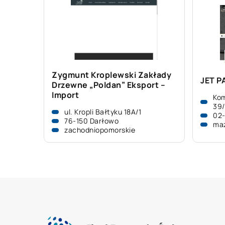
Zygmunt Kroplewski Zakłady
JET P
Drzewne „Poldan” Eksport –
Import
Kom
39
ul. Kropli Bałtyku 18A/1
02
76-150 Darłowo
ma
zachodniopomorskie