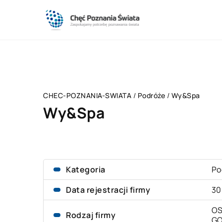
CHEC-POZNANIA-SWIATA
/
Podróże
/
Wy&Spa
Wy&Spa
Kategoria
Po
Data rejestracji firmy
30
OS
Rodzaj firmy
G