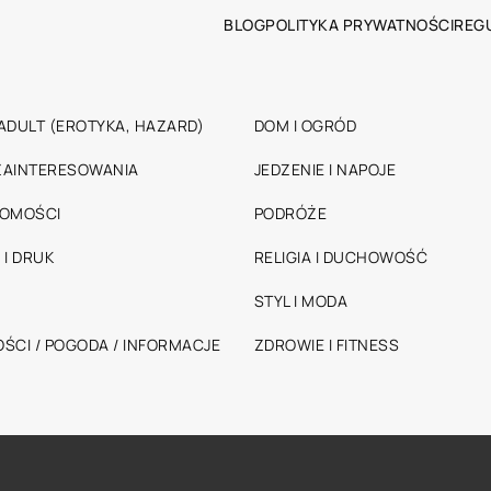
BLOG
POLITYKA PRYWATNOŚCI
REG
ADULT (EROTYKA, HAZARD)
DOM I OGRÓD
 ZAINTERESOWANIA
JEDZENIE I NAPOJE
HOMOŚCI
PODRÓŻE
 I DRUK
RELIGIA I DUCHOWOŚĆ
STYL I MODA
ŚCI / POGODA / INFORMACJE
ZDROWIE I FITNESS