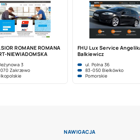
LSIOR ROMANE ROMANA
FHU Lux Service Angelik
ERT-NIEWIADOMSKA
Balkiewicz
 Jeżynowa 3
ul. Polna 36
-070 Zakrzewo
83-050 Bielkówko
lkopolskie
Pomorskie
NAWIGACJA