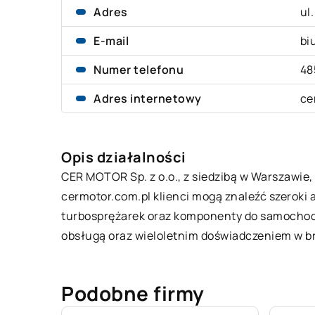
Adres
ul
E-mail
bi
Numer telefonu
48
Adres internetowy
ce
Opis działalności
CER MOTOR Sp. z o.o., z siedzibą w Warszawie,
cermotor
.com.pl klienci mogą znaleźć szeroki
turbosprężarek oraz komponenty do samochodów
obsługą oraz wieloletnim doświadczeniem w br
Podobne firmy