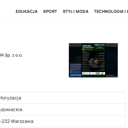
EDUKACJA
SPORT
STYL I MODA
TECHNOLOGIA I
 Sp. z o.o.
toryzacja
zowieckie
-232 Warszawa