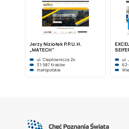
Jerzy Niziołek P.P.U.H.
EXCE
„MATECH”
SEIF
ul. Ciepłownicza 24
ul.
31-587 Kraków
62
małopolskie
Wie