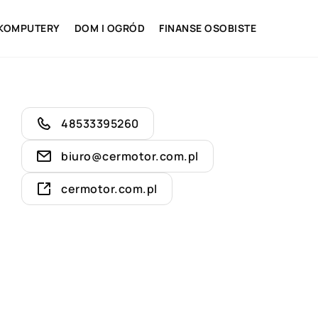
 KOMPUTERY
DOM I OGRÓD
FINANSE OSOBISTE
48533395260
biuro@cermotor.com.pl
cermotor.com.pl