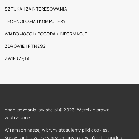
SZTUKA I ZAINTERESOWANIA
TECHNOLOGIA I KOMPUTERY
WIADOMOŚCI / POGODA / INFORMACJE
ZDROWIE I FITNESS
ZWIERZĘTA
chec-poznania-swiata.pl © 2023. Wszelkie prawa
zastrzeżone.
W ramach naszej witryny stosujemy pliki cookies.
Korzystanie z witryny bez zmiany ustawień dot. cookies