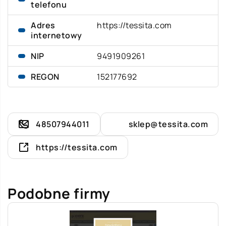
telefonu
Adres
https://tessita.com
internetowy
NIP
9491909261
REGON
152177692
48507944011
sklep@tessita.com
https://tessita.com
Podobne firmy