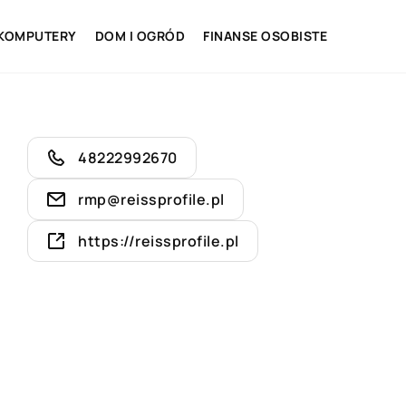
 KOMPUTERY
DOM I OGRÓD
FINANSE OSOBISTE
48222992670
rmp@reissprofile.pl
https://reissprofile.pl