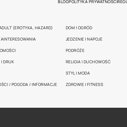
BLOG
POLITYKA PRYWATNOŚCI
REG
ADULT (EROTYKA, HAZARD)
DOM I OGRÓD
 ZAINTERESOWANIA
JEDZENIE I NAPOJE
HOMOŚCI
PODRÓŻE
 I DRUK
RELIGIA I DUCHOWOŚĆ
STYL I MODA
ŚCI / POGODA / INFORMACJE
ZDROWIE I FITNESS