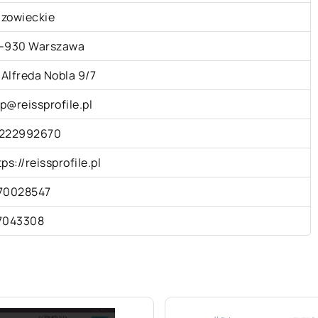
zowieckie
-930 Warszawa
. Alfreda Nobla 9/7
p@reissprofile.pl
222992670
tps://reissprofile.pl
70028547
7043308