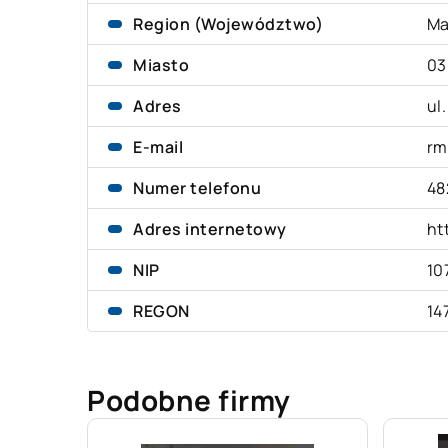
Region (Województwo)
Ma
Miasto
03
Adres
ul
E-mail
rm
Numer telefonu
48
Adres internetowy
ht
NIP
10
REGON
14
Podobne firmy