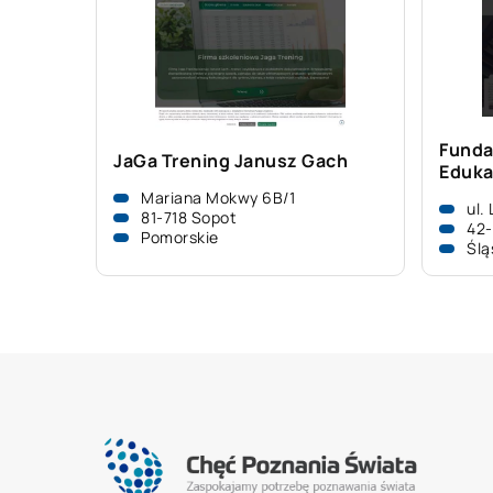
Funda
JaGa Trening Janusz Gach
Eduka
Mariana Mokwy 6B/1
ul.
81-718 Sopot
42
Pomorskie
Ślą