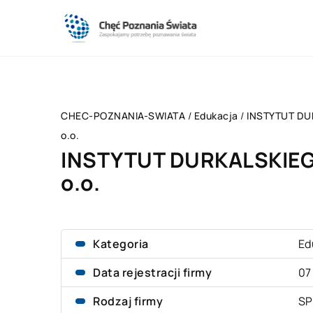
CHEC-POZNANIA-SWIATA
/
Edukacja
/
INSTYTUT DU
o.o.
INSTYTUT DURKALSKIEG
o.o.
Kategoria
Ed
Data rejestracji firmy
07
Rodzaj firmy
SP