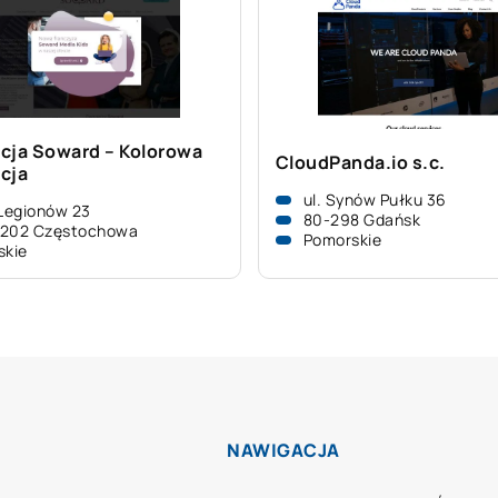
cja Soward – Kolorowa
CloudPanda.io s.c.
cja
ul. Synów Pułku 36
 Legionów 23
80-298 Gdańsk
-202 Częstochowa
Pomorskie
skie
NAWIGACJA