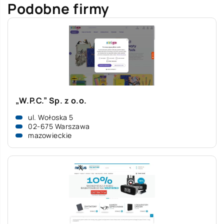
Podobne firmy
„W.P.C.” Sp. z o.o.
ul. Wołoska 5
02-675 Warszawa
mazowieckie