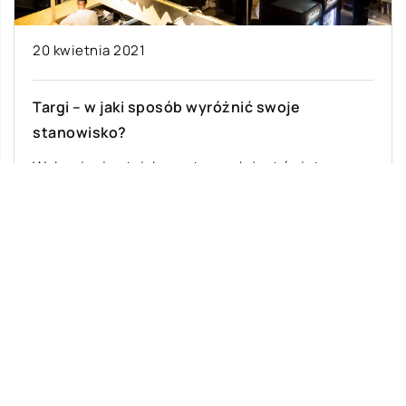
20 kwietnia 2021
Targi – w jaki sposób wyróżnić swoje
stanowisko?
Wykupienie stoiska na targach jest świetną
reklamą, dzięki której dotrzeć można do nowego
grona odbiorców, którzy za jakiś czas mogą […]
Ostatnie wpisy
Jak zacząć naukę języka u dziecka?