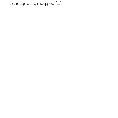
znacząco się mogą od […]
Ostatnie wpisy
Jak zacząć naukę języka u dziecka?
Dlaczego nianie elektroniczne cieszą się
tak dużą popularnością?
Dlaczego powinniśmy troszczyć się o
cable management – oznaczniki kabli?