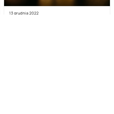
13 grudnia 2022
W jaki sposób stomatolodzy uzupełniają
ubytki w uzębieniu?
Najczęstszym sposobem leczenia ubytku jest
wypełnienie go materiałem wypełniającym.
Może to zrobić dentysta podczas wizyty w
gabinecie lub można to […]
Ostatnie wpisy
Jak zacząć naukę języka u dziecka?