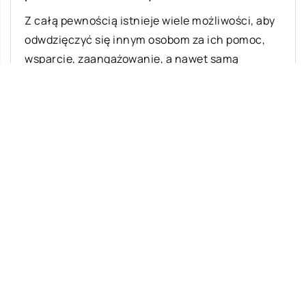
Z całą pewnością istnieje wiele możliwości, aby
odwdzięczyć się innym osobom za ich pomoc,
wsparcie, zaangażowanie, a nawet samą
obecność. […]
Ostatnie wpisy
Jak zacząć naukę języka u dziecka?
Dlaczego nianie elektroniczne cieszą się
tak dużą popularnością?