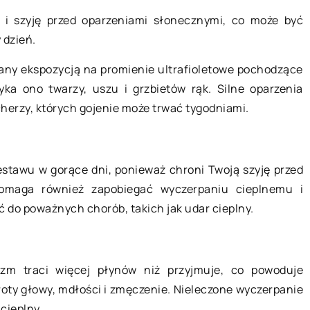
 i szyję przed oparzeniami słonecznymi, co może być
 dzień.
12 kwietnia 2022
any ekspozycją na promienie ultrafioletowe pochodzące
Opakowania i pojemniki
yka ono twarzy, uszu i grzbietów rąk. Silne oparzenia
jednorazowe dla gastronomii
ykorzystać
rzy, których gojenie może trwać tygodniami.
okoju?
W naszych czasach ekologia i
ochrona środowiska odgrywają
ć trudne do
estawu w gorące dni, ponieważ chroni Twoją szyję przed
kluczową rolę w życiu wielu ludzi. T
nie pozostawiają
omaga również zapobiegać wyczerpaniu cieplnemu i
właśnie z tego powodu sporo […]
le. Ale, przy
do poważnych chorób, takich jak udar cieplny.
ści i planowania,
izm traci więcej płynów niż przyjmuje, co powoduje
oty głowy, mdłości i zmęczenie. Nieleczone wyczerpanie
cieplny.