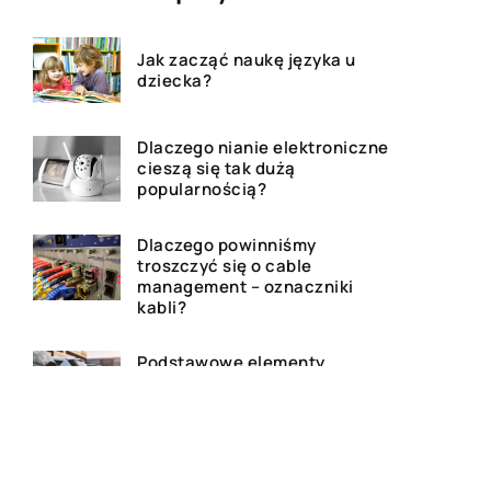
Jak zacząć naukę języka u
dziecka?
Dlaczego nianie elektroniczne
cieszą się tak dużą
popularnością?
Dlaczego powinniśmy
troszczyć się o cable
management – oznaczniki
kabli?
Podstawowe elementy
zawieszenia znajdujące się
powszechnie w samochodach
Czy kupno ekspresu do kawy