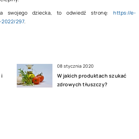
dla swojego dziecka, to odwiedź stronę:
https://e-
-2022/297
.
08 stycznia 2020
 i
W jakich produktach szukać
zdrowych tłuszczy?
18 stycznia 2018
Rewelacyjny pomysł na
prezent – damski portfel
skórzany