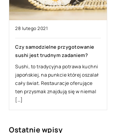
08 stycz
28 lutego 2021
Jak mak
Czy samodzielne przygotowanie
miejsce
sushi jest trudnym zadaniem?
Małe pok
Sushi, to tradycyjna potrawa kuchni
o
dekoracj
japońskiej, na punkcie której oszalał
wiele mi
cały świat. Restauracje oferujące
odrobini
ten przysmak znajdują się w niemal
[…]
[…]
Ostatnie wpisy