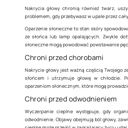
Nakrycia głowy chronią również twarz, uszy
problemem, gdy przebywasz w upale przez cały
08 stycznia 2023
Oparzenie słoneczne to stan skóry spowodow
ze słońca lub lamp opalających. Zwykle dot
Jak maksymalnie w
słoneczne mogą powodować powstawanie pęche
miejsce w małym p
Chroni przed chorobami
Małe pokoje mogą by
Nakrycie głowy jest ważną częścią Twojego z
dekoracji, ponieważ 
słońcem i utrzymuje głowę w chłodzie. P
wiele miejsca na meb
oparzeniom słonecznym, które mogą prowadzić 
odrobinie kreatywno
[…]
Chroni przed odwodnieniem
Wyczerpanie cieplne występuje, gdy organ
odwodnienie. Objawy obejmują ból głowy, zawr
cieplne może przejść w zagrażający życiu udar 