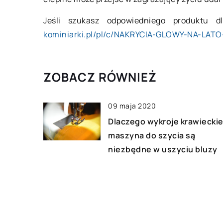
Jeśli szukasz odpowiedniego produktu 
kominiarki.pl/pl/c/NAKRYCIA-GLOWY-NA-LATO
ZOBACZ RÓWNIEŻ
09 maja 2020
Dlaczego wykroje krawieckie
maszyna do szycia są
niezbędne w uszyciu bluzy
09 lipca 2021
O czym warto pamiętać,
korzystając na co dzień z
zapalniczki?