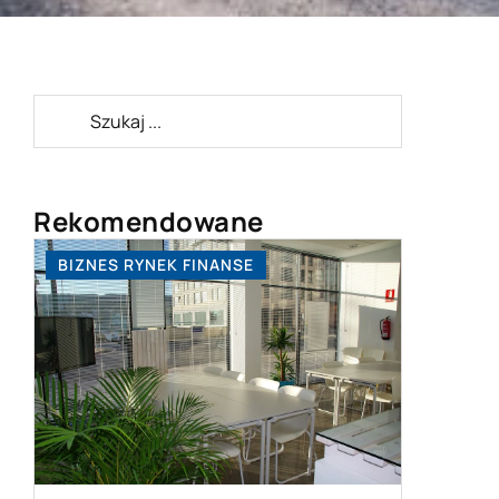
Rekomendowane
BIZNES RYNEK FINANSE
BEZ KAT