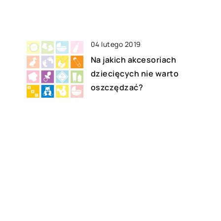
04 lutego 2019
Na jakich akcesoriach
dziecięcych nie warto
oszczędzać?
26 maja 2018
Jak wybierać zespoły na
eventy?
j?
11 listopada 2020
Skład kosmetyków dla dzieci –
na co zwracać uwagę?