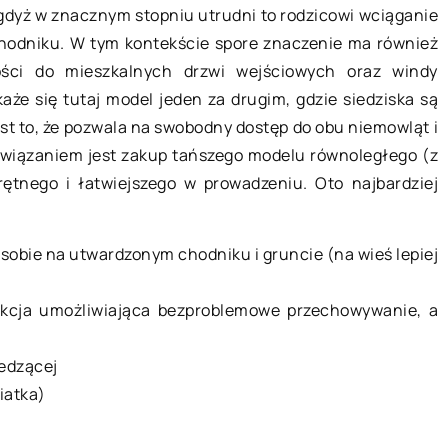
12 czerwca 2022
 gdyż w znacznym stopniu utrudni to rodzicowi wciąganie
odniku. W tym kontekście spore znaczenie ma również
ści do mieszkalnych drzwi wejściowych oraz windy
ków – poradnik
Czego można się nauczyć na
aże się tutaj model jeden za drugim, gdzie siedziska są
szkoleniu spadochronowym?
t to, że pozwala na swobodny dostęp do obu niemowląt i
ków wyróżnia się
Najważniejszą rzeczą, jakiej możesz
związaniem jest zakup tańszego modelu równoległego (z
czania, w
się nauczyć podczas szkolenia
krętnego i łatwiejszego w prowadzeniu. Oto najbardziej
iwości
spadochronowego jest to, że rzeczy,
w. Ścieki
których najbardziej się boisz, częst
 sobie na utwardzonym chodniku i gruncie (na wieś lepiej
frakcji: […]
nie są […]
nkcja umożliwiająca bezproblemowe przechowywanie, a
iedzącej
iatka)