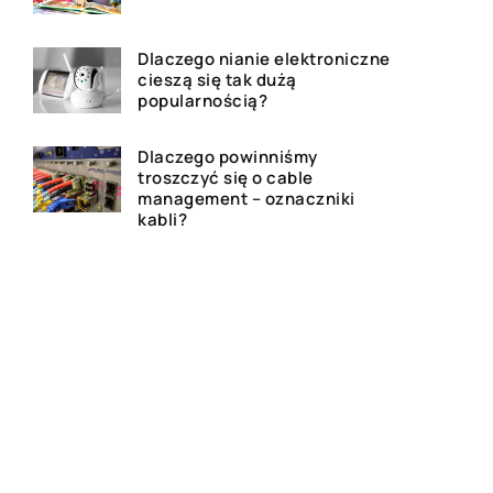
Dlaczego nianie elektroniczne
cieszą się tak dużą
popularnością?
Dlaczego powinniśmy
troszczyć się o cable
management – oznaczniki
kabli?
Podstawowe elementy
zawieszenia znajdujące się
powszechnie w samochodach
Czy kupno ekspresu do kawy
to dobra inwestycja?
Jak przygotować swoją