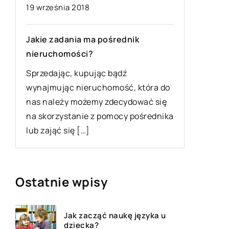
11 kwiet
19 września 2018
Oczyszc
Jakie zadania ma pośrednik
dla poc
nieruchomości?
W oczysz
Sprzedając, kupując bądź
kilka et
wynajmując nieruchomość, która do
zależnoś
nas należy możemy zdecydować się
o
powstają
na skorzystanie z pomocy pośrednika
składają 
lub zająć się […]
Ostatnie wpisy
Jak zacząć naukę języka u
dziecka?