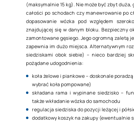
11 kwietnia 2022
(maksymalnie 15 kg). Nie może być zbyt duża,
całości po schodach czy manewrowanie po ch
dopasowanie wózka pod względem szeroko
Oczyszczalnia ście
znajdującej się w danym bloku. Bezpieczny ok
dla początkującego
zamontowane gęsiego. Jego ogromną zaletą jes
W oczyszczalni ście
zapewnia im dużo miejsca. Alternatywnym ro
kilka etapów oczysz
siedziskami obok siebie) – nieco bardziej s
zależności od właśc
pożądane udogodnienia:
powstających ściekó
koła żelowe i piankowe – doskonale poradzą
składają się z trzech 
wybrać koła pompowane)
składana rama i wypinane siedzisko – fu
także wkładanie wózka do samochodu
regulacja siedziska do pozycji leżącej i półs
dodatkowy koszyk na zakupy (ewentualnie s