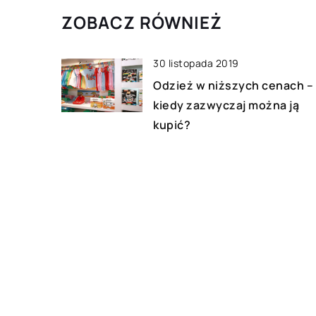
ZOBACZ RÓWNIEŻ
30 listopada 2019
Odzież w niższych cenach –
kiedy zazwyczaj można ją
kupić?
25 listopada 2022
Jakie czynniki powinniśmy
wziąć pod uwagę podczas
zakupów sukienki komunijne
11 lipca 2017
Jak się robi buty?