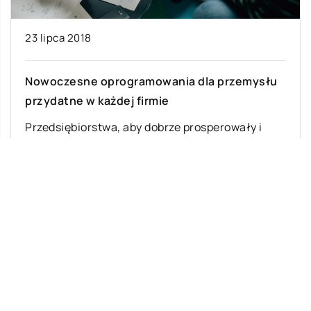
23 lipca 2018
Nowoczesne oprogramowania dla przemysłu
przydatne w każdej firmie
Przedsiębiorstwa, aby dobrze prosperowały i
wpisały się w rynek, którym rządzi
nowoczesność i dążenie do ciągle rosnącej
wydajności i poprawiania […]
Ostatnie wpisy
Jak zacząć naukę języka u dziecka?