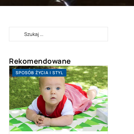
Rekomendowane
TECHNOLOGIA
B