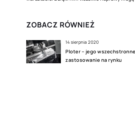
ZOBACZ RÓWNIEŻ
14 sierpnia 2020
Ploter – jego wszechstronn
zastosowanie na rynku
22 stycznia 2022
Od jakich kwestii powinien
zależeć wybór opakowania 
transportu przesyłki?
09 października 2020
Jak szybko zlokalizować
infrastrukturę podziemną?