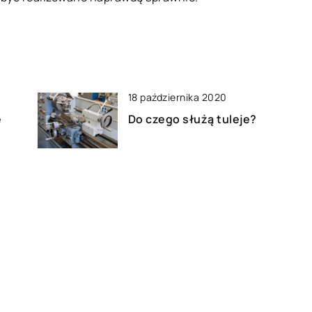
18 października 2020
e
Do czego służą tuleje?
14 grudnia 2022
Instalacje odgromowe – co
do
warto wiedzieć?
04 marca 2022
Jak można samemu naprawić
klimatyzację w naszym aucie?