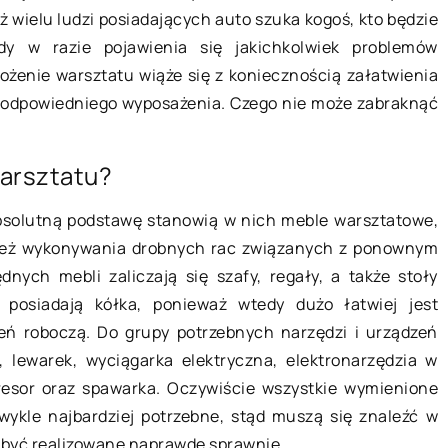
ż wielu ludzi posiadających auto szuka kogoś, kto będzie
20 września 2019
dy w razie pojawienia się jakichkolwiek problemów
ożenie warsztatu wiąże się z koniecznością załatwienia
ią filtry
Jak uspokoić nadpobudliw
ie odpowiedniego wyposażenia. Czego nie może zabraknąć
e?
dziecko?
ja wentylacyjna
Nadpobudliwość to dolegliwo
arsztatu?
awidłowo, dobrze by
jaką cierpi wiele małych dzie
 w niej filtry. Mają one
wielu z nich zwłaszcza okres
absolutną podstawę stanowią w nich meble warsztatowe,
aju zastosowanie, nie
niemowlęctwa to niezwykle 
 też wykonywania drobnych rac związanych z ponownym
zanie […]
czas. […]
nych mebli zaliczają się szafy, regały, a także stoły
h posiadają kółka, ponieważ wtedy dużo łatwiej jest
zeń roboczą. Do grupy potrzebnych narzędzi i urządzeń
, lewarek, wyciągarka elektryczna, elektronarzędzia w
mpresor oraz spawarka. Oczywiście wszystkie wymienione
zwykle najbardziej potrzebne, stąd muszą się znaleźć w
 być realizowane naprawdę sprawnie.