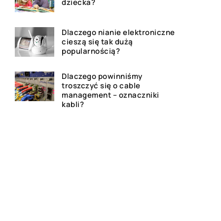
dziecka?
Dlaczego nianie elektroniczne
cieszą się tak dużą
popularnością?
Dlaczego powinniśmy
troszczyć się o cable
management – oznaczniki
kabli?
Podstawowe elementy
zawieszenia znajdujące się
powszechnie w samochodach
Czy kupno ekspresu do kawy
to dobra inwestycja?