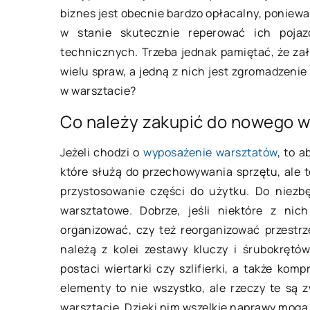
biznes jest obecnie bardzo opłacalny, poniewa
21 marca 2021
11 stycznia 2022
w stanie skutecznie reperować ich pojaz
technicznych. Trzeba jednak pamiętać, że zał
Jaką rolę pełn
W jakich sytuacjach niezbędny jest
wielu spraw, a jedną z nich jest zgromadzen
wentylacyjn
remont silnika?
w warsztacie?
Aby instalac
Samochody służą nam niemal
Co należy zakupić do nowego w
pracowała pr
codziennie. Z tego powodu każdy
znajdowały się
kierowca pragnie, aby jego maszyna
Jeżeli chodzi o
wyposażenie warsztatów
, to 
różnego rodz
działała jak najdłużej. Niestety
które służą do przechowywania sprzętu, ale
tylko oczyszc
bardzo często […]
przystosowanie części do użytku. Do niezbęd
warsztatowe. Dobrze, jeśli niektóre z nic
organizować, czy też reorganizować przestr
należą z kolei zestawy kluczy i śrubokrętów
postaci wiertarki czy szlifierki, a także ko
elementy to nie wszystko, ale rzeczy te są 
warsztacie. Dzięki nim wszelkie naprawy mogą