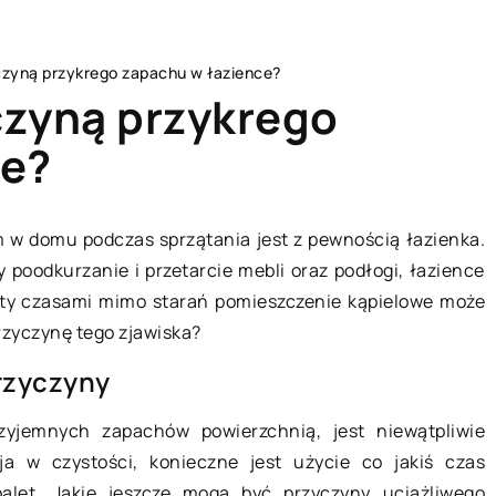
zyną przykrego zapachu w łazience?
czyną przykrego
ce?
MEDYCYNA
 w domu podczas sprzątania jest z pewnością łazienka.
 poodkurzanie i przetarcie mebli oraz podłogi, łazience
ety czasami mimo starań pomieszczenie kąpielowe może
rzyczynę tego zjawiska?
rzyczyny
rzyjemnych zapachów powierzchnią, jest niewątpliwie
18 września 2018
a w czystości, konieczne jest użycie co jakiś czas
alet. Jakie jeszcze mogą być przyczyny uciążliwego