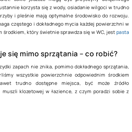
stannie korzysta się z wody, osiadanie wilgoci w trudno
Dla kogo catering dietetyczny?
nologiczne?
grzyby i pleśnie mają optymalne środowisko do rozwoju.
Wszyscy chcemy wyglądać pięknie i
 określa się
ga częstego i dokładnego mycia każdej powierzchni w
zdrowo. Nie osiągniemy
wiedniej
 środkiem, który świetnie sprawdza się w WC, jest
pasta
wymarzonego stanu bez zadbania o
urządzeń.
własną dietę – jak mówi znane
 z pojęciem
e się mimo sprzątania – co robić?
powiedzenie, […]
znego, czyli […]
zydki zapach nie znika, pomimo dokładnego sprzątania,
liśmy wszystkie powierzchnie odpowiednim środkiem
nawet trudno dostępne miejsca, być może źródło
muszli klozetowej w łazience, z czym poradzi sobie z