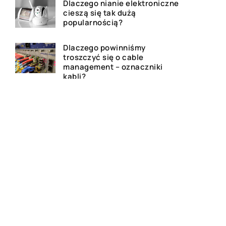
Dlaczego nianie elektroniczne
cieszą się tak dużą
popularnością?
Dlaczego powinniśmy
troszczyć się o cable
management – oznaczniki
kabli?
Podstawowe elementy
zawieszenia znajdujące się
powszechnie w samochodach
Czy kupno ekspresu do kawy
to dobra inwestycja?
Jak przygotować swoją
garderobę na lato?