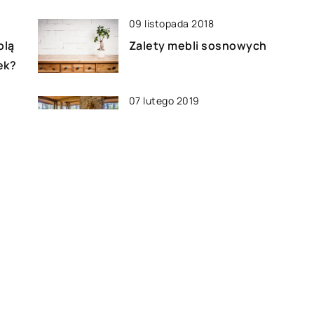
09 listopada 2018
olą
Zalety mebli sosnowych
ek?
07 lutego 2019
ąc
Czy warto ozdabiać dom
kamieniem?
14 czerwca 2019
Komfort w nowoczesnym
wydaniu