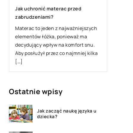
Jak uchronić materac przed
Co to są
zabrudzeniami?
Linią te
Materac to jeden z najważniejszych
zgrupow
elementów łóżka, ponieważ ma
kolejnoś
decydujący wpływ na komfort snu.
Pojęcie 
Aby posłużył przez co najmniej kilka
procesu 
[…]
Ostatnie wpisy
Jak zacząć naukę języka u
dziecka?