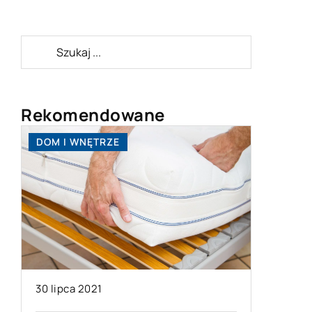
Rekomendowane
DOM I WNĘTRZE
TECHNOL
30 lipca 2021
04 grudn