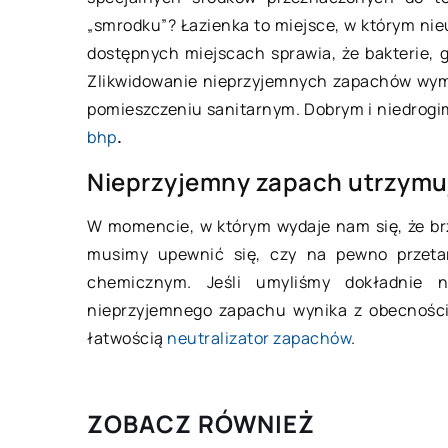
„smrodku”? Łazienka to miejsce, w którym nieu
Co to są linie tech
dostępnych miejscach sprawia, że bakterie, 
Linią technologiczną
Zlikwidowanie nieprzyjemnych zapachów wyma
zgrupowanie w odpo
pomieszczeniu sanitarnym. Dobrym i niedrogim
kolejności maszyn i 
bhp
.
Pojęcie to łączy się
Nieprzyjemny zapach utrzymuj
procesu technologic
W momencie, w którym wydaje nam się, że br
musimy upewnić się, czy na pewno przetar
chemicznym. Jeśli umyliśmy dokładnie 
nieprzyjemnego zapachu wynika z obecności 
łatwością
neutralizator zapachów
.
ZOBACZ RÓWNIEŻ