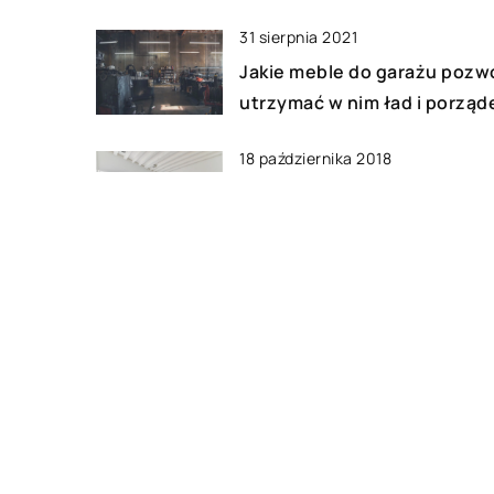
31 sierpnia 2021
Jakie meble do garażu pozw
utrzymać w nim ład i porząd
18 października 2018
Czym kierować się, wybieraj
pościel dla dziecka
17 września 2021
Jak stworzyć klimatyczne
wnętrze pokoju w starym
stylu?