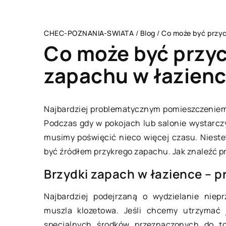
CHEC-POZNANIA-SWIATA
/
Blog
/
Co może być przyc
Co może być przy
zapachu w łazien
TECHNOLOGIE & IT
Najbardziej problematycznym pomieszczeniem
Podczas gdy w pokojach lub salonie wystarczy
musimy poświęcić nieco więcej czasu. Niest
być źródłem przykrego zapachu. Jak znaleźć p
Brzydki zapach w łazience – p
Najbardziej podejrzaną o wydzielanie niep
muszla klozetowa. Jeśli chcemy utrzymać j
04 grudnia 2017
specjalnych środków przeznaczonych do to